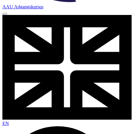
AAU Adgangskursus
EN