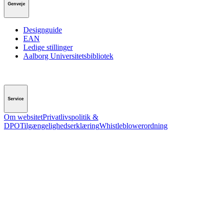
Genveje
Designguide
EAN
Ledige stillinger
Aalborg Universitetsbibliotek
Service
Om websitet
Privatlivspolitik &
DPO
Tilgængelighedserklæring
Whistleblowerordning