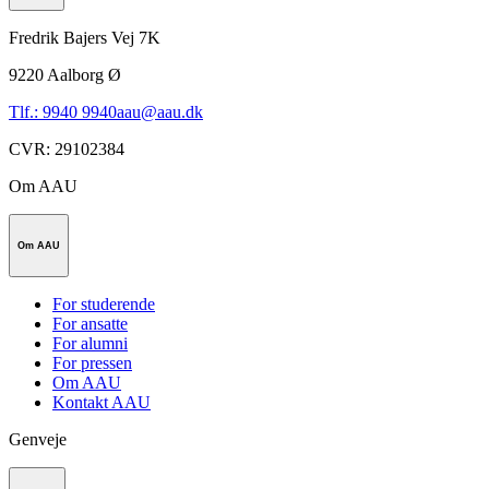
Fredrik Bajers Vej 7K
9220
Aalborg Ø
Tlf.: 9940 9940
aau@aau.dk
CVR
:
29102384
Om AAU
Om AAU
For studerende
For ansatte
For alumni
For pressen
Om AAU
Kontakt AAU
Genveje