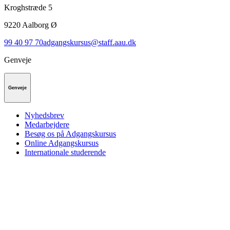
Kroghstræde 5
9220
Aalborg Ø
99 40 97 70
adgangskursus@staff.aau.dk
Genveje
Genveje
Nyhedsbrev
Medarbejdere
Besøg os på Adgangskursus
Online Adgangskursus
Internationale studerende