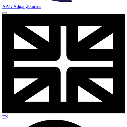
AAU Adgangskursus
EN