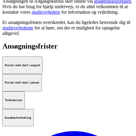
Ansøgningen til Adgangskursus sker online via
ansøgningsportalen
.
Hvis du har brug for hjælp undervejs, er du altid velkommen til at
kontakte vores
studievejledere
for information og vejledning.
Er ansøgningsfristen overskredet, kan du ligeledes henvende dig til
studievejlederne
for at høre, om der er mulighed for optagelse
alligevel.
Ansøgningsfrister
Kurser med start i august
Kurser med start i januar
Turbokursus
Karakterforbedring