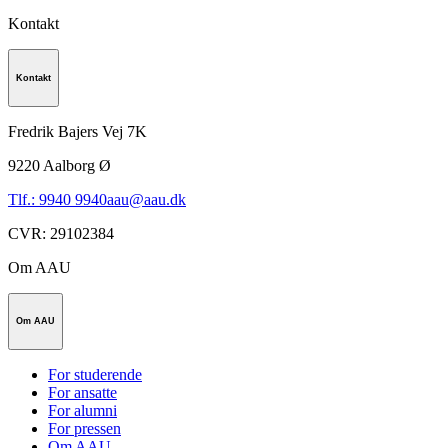
Kontakt
Kontakt
Fredrik Bajers Vej 7K
9220
Aalborg Ø
Tlf.: 9940 9940
aau@aau.dk
CVR
:
29102384
Om AAU
Om AAU
For studerende
For ansatte
For alumni
For pressen
Om AAU