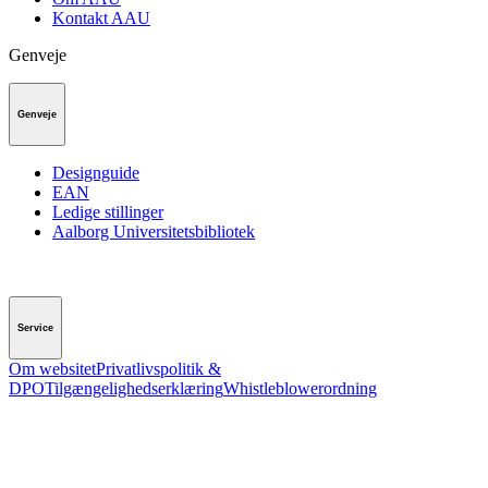
Kontakt AAU
Genveje
Genveje
Designguide
EAN
Ledige stillinger
Aalborg Universitetsbibliotek
Service
Om websitet
Privatlivspolitik &
DPO
Tilgængelighedserklæring
Whistleblowerordning