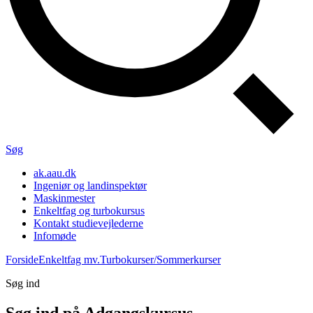
Søg
ak.aau.dk
Ingeniør og landinspektør
Maskinmester
Enkeltfag og turbokursus
Kontakt studievejlederne
Infomøde
Forside
Enkeltfag mv.
Turbokurser/Sommerkurser
Søg ind
Søg ind på Adgangskursus